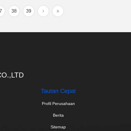
7
38
39
O.,LTD
Tautan Cepat
Profil Perusahaan
Berita
Sitemap