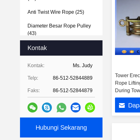
Anti Twist Wire Rope
(25)
Diameter Besar Rope Pulley
(43)
Kabel Diesel Winch
Kontak
(34)
Mesin Gas Didukung Winch
Kontak:
Ms. Judy
(51)
Tower Erec
Telp:
86-512-52844889
Jack Drum Kabel
(29)
Rope Liftin
Faks:
86-512-52844879
During Tow
Dap
Hubungi Sekarang