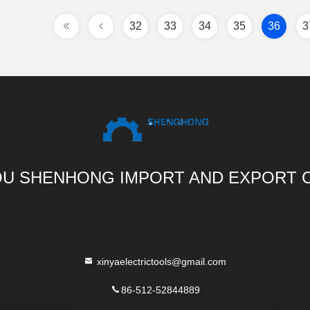
32
33
34
35
36
3
U SHENHONG IMPORT AND EXPORT C
xinyaelectrictools@gmail.com
86-512-52844889