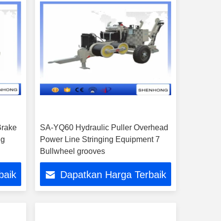
Brake
SA-YQ60 Hydraulic Puller Overhead
ng
Power Line Stringing Equipment 7
Bullwheel grooves
baik
Dapatkan Harga Terbaik