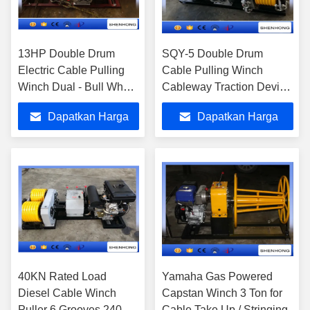
13HP Double Drum
SQY-5 Double Drum
Electric Cable Pulling
Cable Pulling Winch
Winch Dual - Bull Wheel
Cableway Traction Device
Powered Winch
1520×880×770 mm
Dapatkan Harga
Dapatkan Harga
Terbaik
Terbaik
40KN Rated Load
Yamaha Gas Powered
Diesel Cable Winch
Capstan Winch 3 Ton for
Puller 6 Grooves 240
Cable Take Up / Stringing