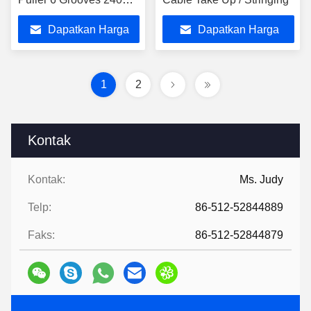
mm Bottom Diameter
Dapatkan Harga
Dapatkan Harga
Terbaik
Terbaik
1
2
Kontak
Kontak:
Ms. Judy
Telp:
86-512-52844889
Faks:
86-512-52844879