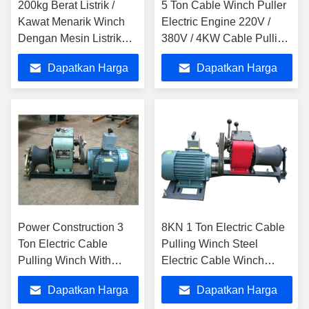
200kg Berat Listrik /
5 Ton Cable Winch Puller
Kawat Menarik Winch
Electric Engine 220V /
Dengan Mesin Listrik
380V / 4KW Cable Pulling
1.5KW X 2 Daya
Winch Machine
Dapatkan Harga
Dapatkan Harga
Terbaik
Terbaik
Power Construction 3
8KN 1 Ton Electric Cable
Ton Electric Cable
Pulling Winch Steel
Pulling Winch With
Electric Cable Winch
Electric Engine
Puller
Dapatkan Harga
Dapatkan Harga