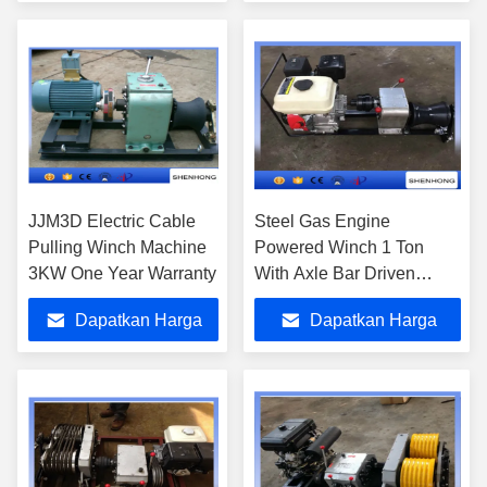
Terbaik
Terbaik
JJM3D Electric Cable
Steel Gas Engine
Pulling Winch Machine
Powered Winch 1 Ton
3KW One Year Warranty
With Axle Bar Driven
Tranmission
Dapatkan Harga
Dapatkan Harga
Terbaik
Terbaik